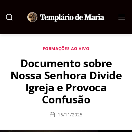
Pesquisar
Menu
Templário
de
Maria
Categorias
FORMAÇÕES AO VIVO
Documento sobre
Nossa Senhora Divide
Igreja e Provoca
Confusão
16/11/2025
Data
de
publicação