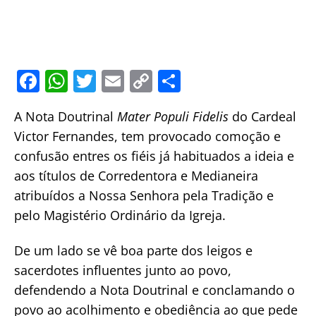
F
W
T
E
C
S
a
h
w
m
o
h
A Nota Doutrinal
Mater Populi Fidelis
do Cardeal
c
at
itt
ai
p
ar
Victor Fernandes, tem provocado comoção e
e
s
er
l
y
e
confusão entres os fiéis já habituados a ideia e
b
A
Li
aos títulos de Corredentora e Medianeira
o
p
n
atribuídos a Nossa Senhora pela Tradição e
o
p
k
pelo Magistério Ordinário da Igreja.
k
De um lado se vê boa parte dos leigos e
sacerdotes influentes junto ao povo,
defendendo a Nota Doutrinal e conclamando o
povo ao acolhimento e obediência ao que pede