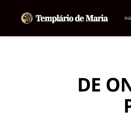
Iní
Templário
de
Maria
DE O