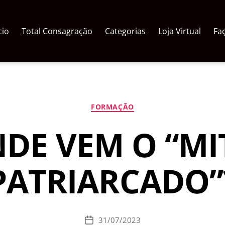
cio
Total Consagração
Categorias
Loja Virtual
Fa
Categorias
FORMAÇÃO
NDE VEM O “MI
PATRIARCADO”
31/07/2023
Data