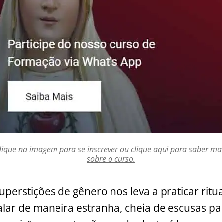
lique na imagem para se inscrever ou clique aqui para saber ma
sobre o curso.
perstições de gênero nos leva a praticar ritua
lar de maneira estranha, cheia de escusas p