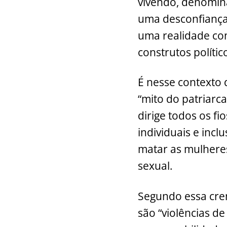
vivendo, denomin
uma desconfiança
uma realidade con
construtos polític
É nesse contexto
“mito do patriarc
dirige todos os f
individuais e incl
matar as mulhere
sexual.
Segundo essa cren
são “violências de