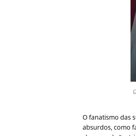
C
O fanatismo das su
absurdos, como fa