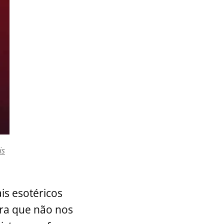
is
is esotéricos
ara que não nos