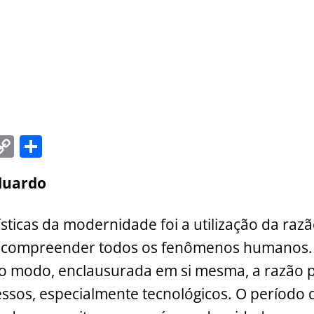
C
S
m
o
h
duardo
i
p
ar
y
e
sticas da modernidade foi a utilização da ra
Li
 compreender todos os fenômenos humanos.
n
rto modo, enclausurada em si mesma, a razão p
k
ssos, especialmente tecnológicos. O período