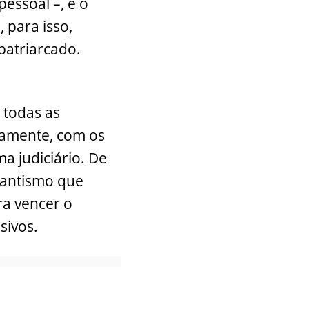
pessoal –, e o
 para isso,
patriarcado.
 todas as
vamente, com os
ma judiciário. De
rantismo que
ra vencer o
sivos.