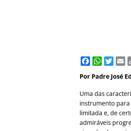
F
W
T
E
a
h
w
Por Padre José E
c
at
itt
a
e
s
er
l
Uma das caracterí
b
A
instrumento para
o
p
limitada e, de ce
o
p
admiráveis progre
k