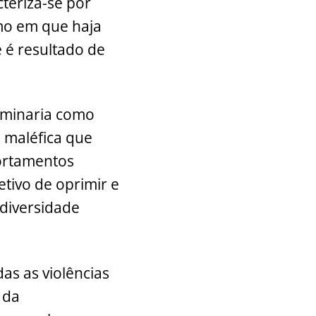
teriza-se por
mo em que haja
 é resultado de
ominaria como
e maléfica que
portamentos
etivo de oprimir e
diversidade
as as violências
 da