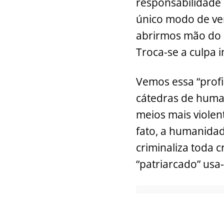
responsabilidade i
único modo de ven
abrirmos mão do 
Troca-se a culpa i
Vemos essa “prof
cátedras de huma
meios mais violent
fato, a humanida
criminaliza toda c
“patriarcado” usa