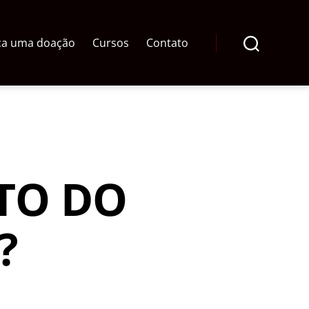
ça uma doação
Cursos
Contato
Pesquisar
TO DO
?