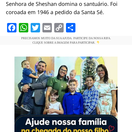
Senhora de Sheshan domina o santuário. Foi
coroada em 1946 a pedido da Santa Sé.
F
W
T
E
C
S
a
h
w
m
o
h
PRECISAMOS MUITO DA SUA AJUDA. PARTICIPE DA NOSSA RIFA.
c
at
itt
ai
p
ar
CLIQUE SOBRE A IMAGEM PARA PARTICIPAR.
e
s
er
l
y
e
b
A
Li
o
p
n
o
p
k
k