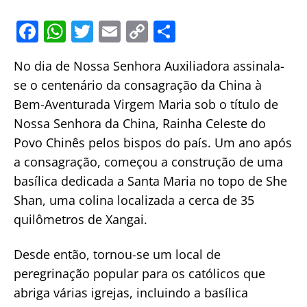
F
W
T
E
C
S
a
h
w
m
o
h
No dia de Nossa Senhora Auxiliadora assinala-
c
at
itt
ai
p
ar
se o centenário da consagração da China à
e
s
er
l
y
e
Bem-Aventurada Virgem Maria sob o título de
b
A
Li
Nossa Senhora da China, Rainha Celeste do
o
p
n
Povo Chinês pelos bispos do país. Um ano após
o
p
k
a consagração, começou a construção de uma
k
basílica dedicada a Santa Maria no topo de She
Shan, uma colina localizada a cerca de 35
quilômetros de Xangai.
Desde então, tornou-se um local de
peregrinação popular para os católicos que
abriga várias igrejas, incluindo a basílica