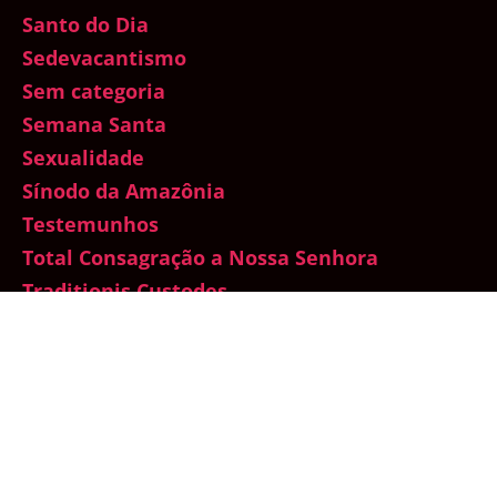
Santo do Dia
Sedevacantismo
Sem categoria
Semana Santa
Sexualidade
Sínodo da Amazônia
Testemunhos
Total Consagração a Nossa Senhora
Traditionis Custodes
Um mês com Maria
Vaticano
Vida de Oração
Vida dos Santos
Vida na Graça