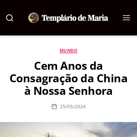
Pesquisar
Menu
Templário
de
Maria
Categorias
MUNDO
Cem Anos da
Consagração da China
à Nossa Senhora
25/05/2024
Data
de
publicação