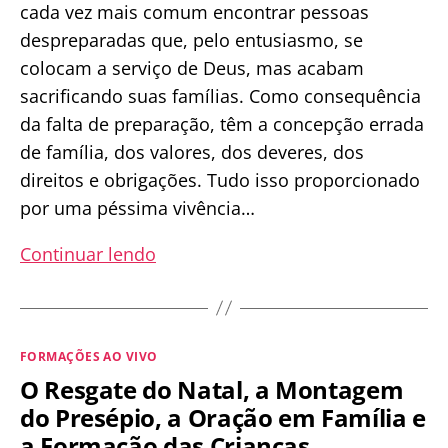
cada vez mais comum encontrar pessoas
despreparadas que, pelo entusiasmo, se
colocam a serviço de Deus, mas acabam
sacrificando suas famílias. Como consequência
da falta de preparação, têm a concepção errada
de família, dos valores, dos deveres, dos
direitos e obrigações. Tudo isso proporcionado
por uma péssima vivência…
PROBLEMA
Continuar lendo
GRAVE:
Pessoas
que,
Categorias
FORMAÇÕES AO VIVO
servindo
O Resgate do Natal, a Montagem
a
do Presépio, a Oração em Família e
Igreja,
a Formação das Crianças