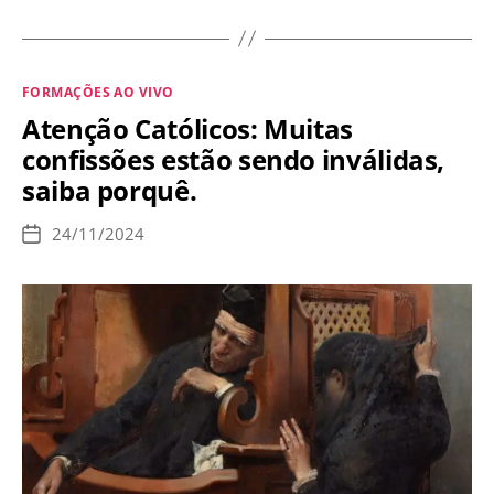
se
prepara
para
Categorias
FORMAÇÕES AO VIVO
terceira
Atenção Católicos: Muitas
guerra:
confissões estão sendo inválidas,
estamos
saiba porquê.
próximos
da
24/11/2024
Data
Segunda
de
publicação
Vinda
de
Jesus?