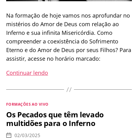
Na formação de hoje vamos nos aprofundar no
mistérios do Amor de Deus com relação ao
Inferno e sua infinita Misericórdia. Como
compreender a coexistência do Sofrimento
Eterno e do Amor de Deus por seus Filhos? Para
assistir, acesse no horário marcado:
CONDENAÇÃO
Continuar lendo
AO
INFERNO
E
Categorias
FORMAÇÕES AO VIVO
MISERICÓRDIA
Os Pecados que têm levado
DE
multidões para o Inferno
DEUS
02/03/2025
Data