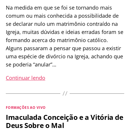
Na medida em que se foi se tornando mais
comum ou mais conhecida a possibilidade de
se declarar nulo um matrimônio contraído na
Igreja, muitas dúvidas e ideias erradas foram se
formando acerca do matrimônio católico.
Alguns passaram a pensar que passou a existir
uma espécie de divórcio na Igreja, achando que
se poderia “anular”…
Casamento
Continuar lendo
Inválidos,
Processos
de
Categorias
FORMAÇÕES AO VIVO
Declaração
Imaculada Conceição e a Vitória de
de
Deus Sobre o Mal
Nulidade