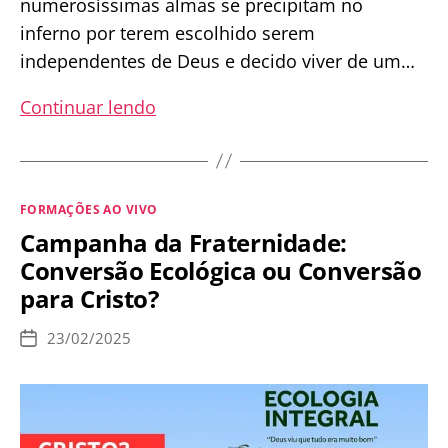
numerosíssimas almas se precipitam no
inferno por terem escolhido serem
independentes de Deus e decido viver de um…
Os
Continuar lendo
Pecados
que
têm
Categorias
FORMAÇÕES AO VIVO
levado
Campanha da Fraternidade:
multidões
Conversão Ecológica ou Conversão
para
para Cristo?
o
Inferno
23/02/2025
Data
de
publicação