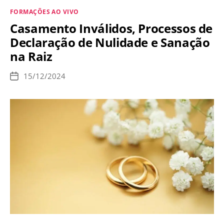
Morno
Categorias
FORMAÇÕES AO VIVO
e
Casamento Inválidos, Processos de
Radicalismo
Declaração de Nulidade e Sanação
dos
na Raiz
Santos
15/12/2024
Data
de
publicação