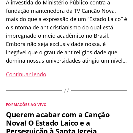
A investida do Ministério Público contra a
fundação mantenedora da TV Canção Nova,
mais do que a expressão de um “Estado Laico” é
o sintoma de anticristianismo do qual está
impregnado o meio acadêmico no Brasil.
Embora não seja exclusividade nossa, é
inegável que o grau de antireligiosidade que
domina nossas universidades atingiu um nível…
Papa
Continuar lendo
Francisco
poderá
mudar
Categorias
FORMAÇÕES AO VIVO
a
Querem acabar com a Canção
data
Nova! O Estado Laico e a
da
Perseguição à Santa Igreja
Páscoa: