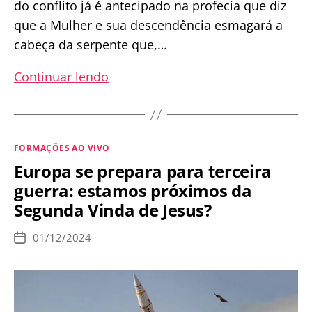
do conflito já é antecipado na profecia que diz
que a Mulher e sua descendência esmagará a
cabeça da serpente que,…
Imaculada
Continuar lendo
Conceição
e
a
Categorias
FORMAÇÕES AO VIVO
Vitória
Europa se prepara para terceira
de
guerra: estamos próximos da
Deus
Segunda Vinda de Jesus?
Sobre
o
01/12/2024
Data
Mal
de
publicação