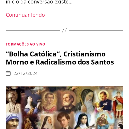
início da conversão existe…
Festas
Continuar lendo
de
Fim
de
Categorias
FORMAÇÕES AO VIVO
Ano:
“Bolha Católica”, Cristianismo
Como
Morno e Radicalismo dos Santos
lidar
com
22/12/2024
Data
parentes
de
publicação
e
ambientes
mundanos