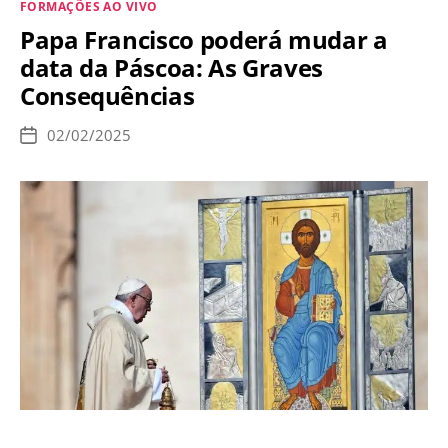
Categorias
FORMAÇÕES AO VIVO
Americana
Papa Francisco poderá mudar a
a
data da Páscoa: As Graves
Serviço
Consequências
da
Nova
02/02/2025
Data
Ordem
de
publicação
Mundial