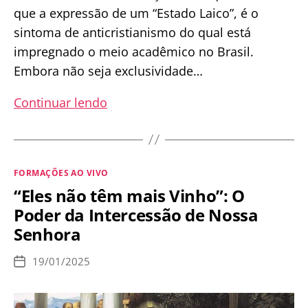
que a expressão de um “Estado Laico”, é o
sintoma de anticristianismo do qual está
impregnado o meio acadêmico no Brasil.
Embora não seja exclusividade…
Querem
Continuar lendo
acabar
com
a
Categorias
FORMAÇÕES AO VIVO
Canção
“Eles não têm mais Vinho”: O
Nova!
Poder da Intercessão de Nossa
O
Senhora
Estado
Laico
19/01/2025
Data
e
de
publicação
a