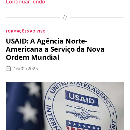
Campanha
Continuar lendo
da
Fraternidade:
Conversão
Categorias
FORMAÇÕES AO VIVO
Ecológica
USAID: A Agência Norte-
ou
Americana a Serviço da Nova
Conversão
Ordem Mundial
para
Cristo?
16/02/2025
Data
de
publicação