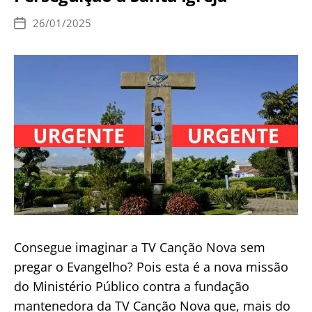
As
26/01/2025
Data
Graves
de
publicação
Consequências
Consegue imaginar a TV Canção Nova sem
pregar o Evangelho? Pois esta é a nova missão
do Ministério Público contra a fundação
mantenedora da TV Canção Nova que, mais do