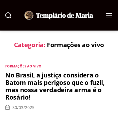
Pesquisar
Menu
Templário
de
Maria
Categoria:
Formações ao vivo
Categorias
FORMAÇÕES AO VIVO
No Brasil, a justiça considera o
Batom mais perigoso que o fuzil,
mas nossa verdadeira arma é o
Rosário!
30/03/2025
Data
de