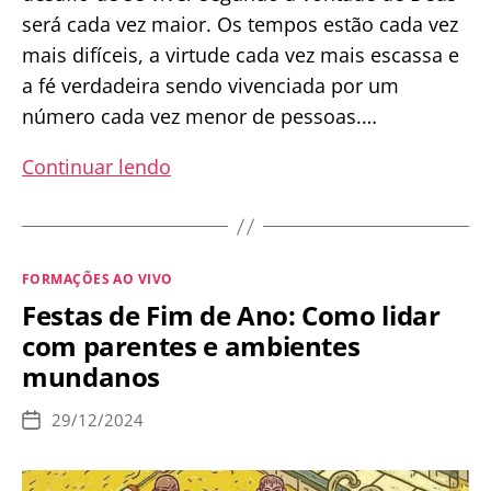
será cada vez maior. Os tempos estão cada vez
mais difíceis, a virtude cada vez mais escassa e
a fé verdadeira sendo vivenciada por um
número cada vez menor de pessoas.…
Preparação
Continuar lendo
para
Tempos
Difíceis:
Categorias
FORMAÇÕES AO VIVO
Nossa
Festas de Fim de Ano: Como lidar
Fé
com parentes e ambientes
será
mundanos
colocada
à
29/12/2024
Data
Prova
de
publicação