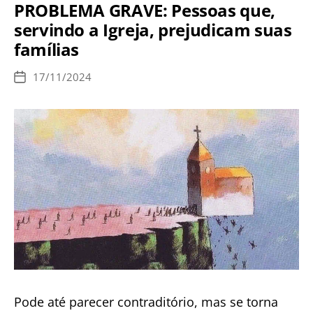
PROBLEMA GRAVE: Pessoas que,
sendo
servindo a Igreja, prejudicam suas
inválidas,
famílias
saiba
porquê.
17/11/2024
Data
de
publicação
Pode até parecer contraditório, mas se torna