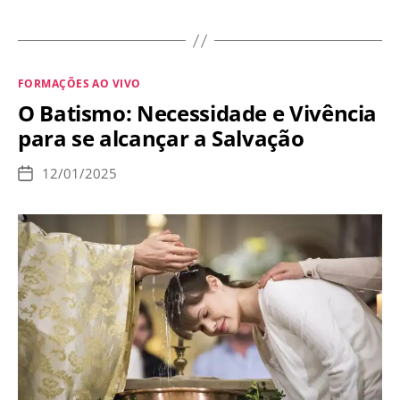
não
têm
mais
Categorias
FORMAÇÕES AO VIVO
Vinho”:
O Batismo: Necessidade e Vivência
O
para se alcançar a Salvação
Poder
da
12/01/2025
Data
Intercessão
de
publicação
de
Nossa
Senhora