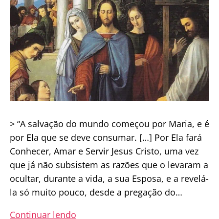
Perseguição
à
Santa
Igreja
> “A salvação do mundo começou por Maria, e é
por Ela que se deve consumar. […] Por Ela fará
Conhecer, Amar e Servir Jesus Cristo, uma vez
que já não subsistem as razões que o levaram a
ocultar, durante a vida, a sua Esposa, e a revelá-
la só muito pouco, desde a pregação do…
“Eles
Continuar lendo