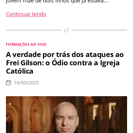
jovem mãe de dois filhos que já estava…
No
Continuar lendo
Brasil,
a
justiça
Categorias
FORMAÇÕES AO VIVO
considera
A verdade por trás dos ataques ao
o
Frei Gilson: o Ódio contra a Igreja
Batom
Católica
mais
perigoso
16/03/2025
Data
que
de
publicação
o
fuzil,
mas
nossa
verdadeira