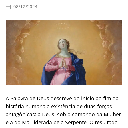
e
08/12/2024
Data
Sanação
de
publicação
na
Raiz
A Palavra de Deus descreve do início ao fim da
história humana a existência de duas forças
antagônicas: a Deus, sob o comando da Mulher
e a do Mal liderada pela Serpente. O resultado