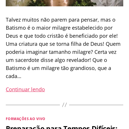
Talvez muitos não parem para pensar, mas o
Batismo é o maior milagre estabelecido por
Deus e que todo cristão é beneficiado por ele!
Uma criatura que se torna filha de Deus! Quem
poderia imaginar tamanho milagre? Certa vez
um sacerdote disse algo revelador! Que o
Batismo é um milagre tão grandioso, que a
cada…
O
Continuar lendo
Batismo:
Necessidade
e
Categorias
FORMAÇÕES AO VIVO
Vivência
Preparação para Tempos Difíceis: