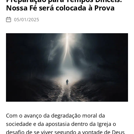
para
Nossa Fé será colocada à Prova
se
alcançar
05/01/2025
Data
a
de
publicação
Salvação
Com o avanço da degradação moral da
sociedade e da apostasia dentro da Igreja o
desafio de se viver segundo a vontade de Deus