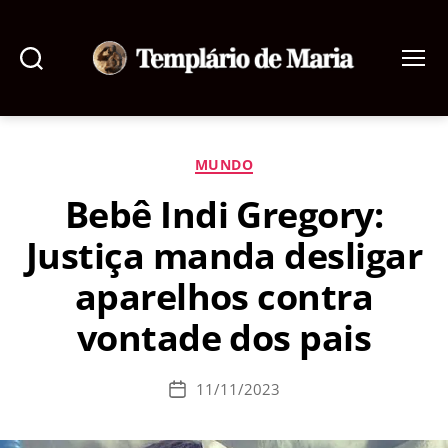
Pesquisar
Menu
Templário
de
Maria
Categorias
MUNDO
Bebê Indi Gregory:
Justiça manda desligar
aparelhos contra
vontade dos pais
11/11/2023
Data
de
publicação