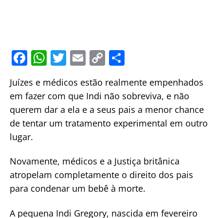
F
W
T
E
C
S
a
h
w
m
o
h
Juízes e médicos estão realmente empenhados
c
at
itt
ai
p
ar
em fazer com que Indi não sobreviva, e não
e
s
er
l
y
e
querem dar a ela e a seus pais a menor chance
b
A
Li
de tentar um tratamento experimental em outro
o
p
n
lugar.
o
p
k
Novamente, médicos e a Justiça britânica
k
atropelam completamente o direito dos pais
para condenar um bebê à morte.
A pequena Indi Gregory, nascida em fevereiro