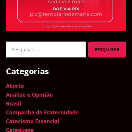
Pesquisar
por:
Categorias
Aborto
Análise e Opinião
Brasil
Campanha da Fraternidade
Catecismo Essencial
Catequese