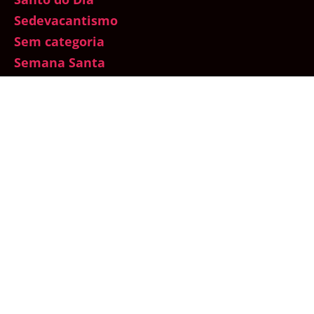
Sedevacantismo
Sem categoria
Semana Santa
Sexualidade
Sínodo da Amazônia
Testemunhos
Total Consagração a Nossa Senhora
Traditionis Custodes
Um mês com Maria
Vaticano
Vida de Oração
Vida dos Santos
Vida na Graça