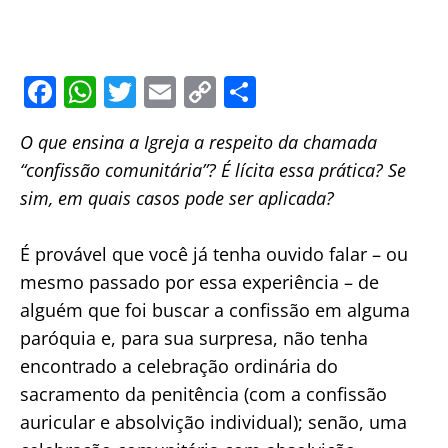
F
W
T
E
C
S
a
h
w
m
o
h
O que ensina a Igreja a respeito da chamada
c
at
itt
ai
p
ar
“confissão comunitária”? É lícita essa prática? Se
e
s
er
l
y
e
sim, em quais casos pode ser aplicada?
b
A
Li
o
p
n
É provável que você já tenha ouvido falar – ou
o
p
k
mesmo passado por essa experiência – de
k
alguém que foi buscar a confissão em alguma
paróquia e, para sua surpresa, não tenha
encontrado a celebração ordinária do
sacramento da penitência (com a confissão
auricular e absolvição individual); senão, uma