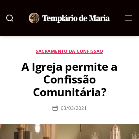
Pesquisar
Menu
Templário
de
Maria
Categorias
SACRAMENTO DA CONFISSÃO
A Igreja permite a
Confissão
Comunitária?
03/03/2021
Data
de
publicação