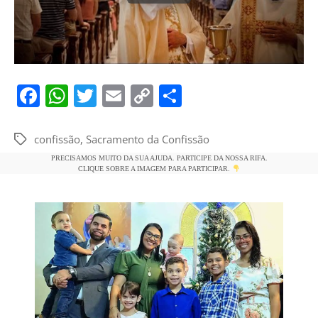
F
W
T
E
C
S
a
h
w
m
o
h
c
at
itt
ai
p
ar
confissão
,
Sacramento da Confissão
Tags
e
s
er
l
y
e
PRECISAMOS MUITO DA SUA AJUDA. PARTICIPE DA NOSSA RIFA.
CLIQUE SOBRE A IMAGEM PARA PARTICIPAR.
b
A
Li
o
p
n
o
p
k
k