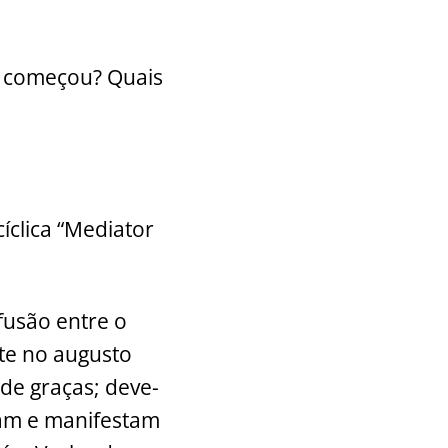
a começou? Quais
íclica “Mediator
fusão entre o
nte no augusto
 de graças; deve-
ham e manifestam