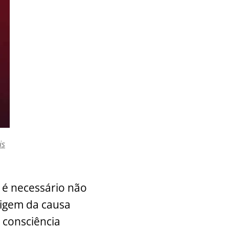
is
 é necessário não
rigem da causa
a consciência