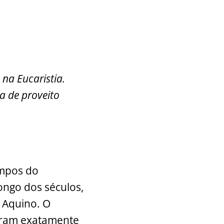
 na Eucaristia.
a de proveito
empos do
ongo dos séculos,
 Aquino. O
heram exatamente