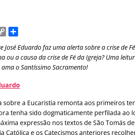
C
S
m
o
h
e José Eduardo faz uma alerta sobre a crise de Fé
i
p
ar
a ou a causa da crise de Fé da Igreja? Uma leitur
y
e
 ama o Santíssimo Sacramento!
Li
n
duardo
k
ca sobre a Eucaristia remonta aos primeiros t
ora tenha sido dogmaticamente perfilada ao l
áxima expressão nos textos de São Tomás de
ja Católica e os Catecismos anteriores recol