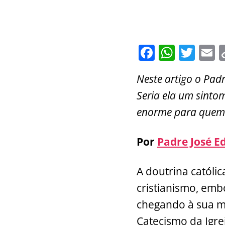
F
W
T
E
a
h
w
Neste artigo o Padr
c
at
itt
a
Seria ela um sintom
e
s
er
l
enorme para quem
b
A
o
p
Por
Padre José E
o
p
k
A doutrina católi
cristianismo, emb
chegando à sua m
Catecismo da Igre