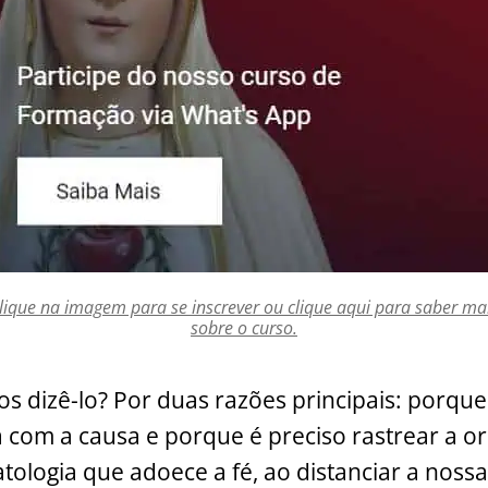
lique na imagem para se inscrever ou clique aqui para saber ma
sobre o curso.
s dizê-lo? Por duas razões principais: porque
a com a causa e porque é preciso rastrear a o
tologia que adoece a fé, ao distanciar a noss