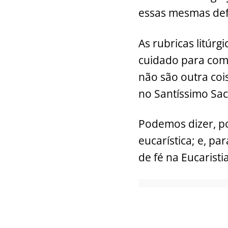
essas mesmas def
As rubricas litúrg
cuidado para com
não são outra coi
no Santíssimo Sa
Podemos dizer, po
eucarística; e, p
de fé na Eucaristi