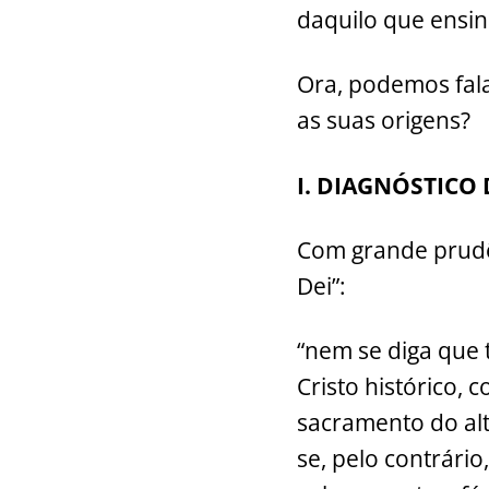
daquilo que ensina
Ora, podemos fala
as suas origens?
I. DIAGNÓSTICO
Com grande prudên
Dei”:
“nem se diga que 
Cristo histórico, 
sacramento do alt
se, pelo contrári