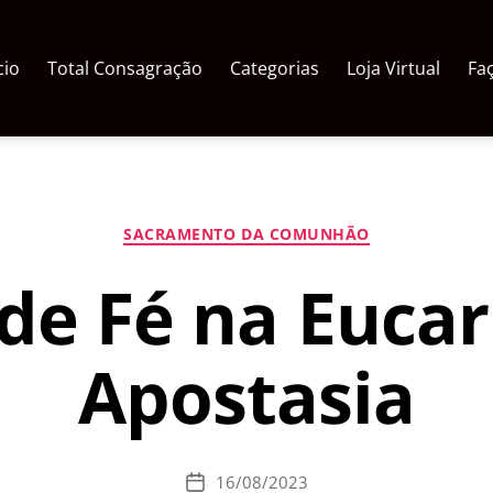
cio
Total Consagração
Categorias
Loja Virtual
Fa
Categorias
SACRAMENTO DA COMUNHÃO
 de Fé na Eucari
Apostasia
16/08/2023
Data