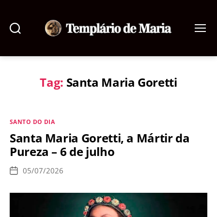
Pesquisar
Menu
Templário
de
Maria
Tag:
Santa Maria Goretti
Categorias
SANTO DO DIA
Santa Maria Goretti, a Mártir da
Pureza – 6 de julho
05/07/2026
Data
de
publicação