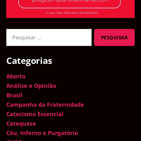
Pesquisar
por:
Categorias
Aborto
Análise e Opinião
Brasil
Campanha da Fraternidade
Catecismo Essencial
Catequese
Céu, Inferno e Purgatório