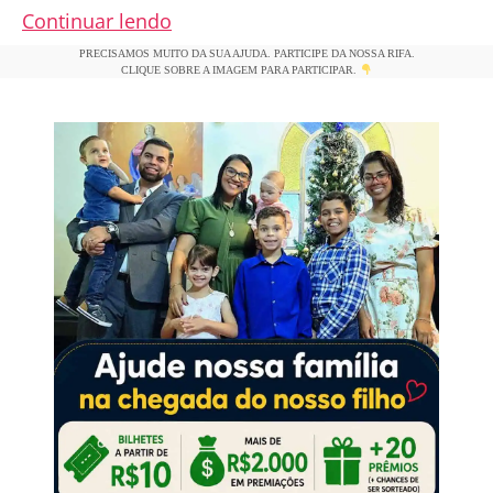
Santa
Continuar lendo
Maria
PRECISAMOS MUITO DA SUA AJUDA. PARTICIPE DA NOSSA RIFA.
CLIQUE SOBRE A IMAGEM PARA PARTICIPAR.
Goretti,
a
Mártir
da
Pureza
–
6
de
julho