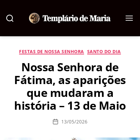
Pesquisar
Menu
Templário
de
Maria
Categorias
FESTAS DE NOSSA SENHORA
SANTO DO DIA
Nossa Senhora de
Fátima, as aparições
que mudaram a
história – 13 de Maio
13/05/2026
Data
de
publicação