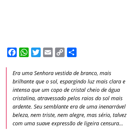
F
W
T
E
C
S
a
h
w
m
o
h
c
at
itt
ai
p
ar
Era uma Senhora vestida de branco, mais
e
s
er
l
y
e
brilhante que o sol, espargindo luz mais clara e
b
A
Li
intensa que um copo de cristal cheio de água
o
p
n
cristalina, atravessado pelos raios do sol mais
ardente. Seu semblante era de uma inenarrável
o
p
k
beleza, nem triste, nem alegre, mas sério, talvez
k
com uma suave expressão de ligeira censura…