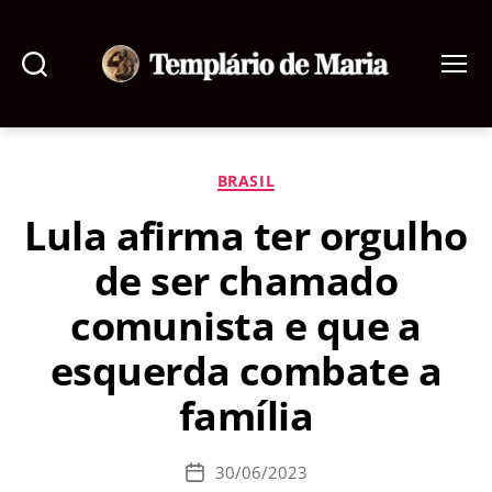
Pesquisar
Menu
Templário
de
Maria
Categorias
BRASIL
Lula afirma ter orgulho
de ser chamado
comunista e que a
esquerda combate a
família
30/06/2023
Data