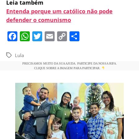
Leia também
Entenda porque um católico não pode
defender o comunismo
F
W
T
E
C
S
a
h
w
m
o
h
c
at
itt
ai
p
ar
Lula
Tags
e
s
er
l
y
e
PRECISAMOS MUITO DA SUA AJUDA. PARTICIPE DA NOSSA RIFA.
CLIQUE SOBRE A IMAGEM PARA PARTICIPAR.
b
A
Li
o
p
n
o
p
k
k