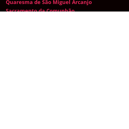
Quaresma de São Miguel Arcanjo
Sacramento da Comunhão
Sacramento da Confissão
Santo do Dia
Sedevacantismo
Sem categoria
Semana Santa
Sexualidade
Sínodo da Amazônia
Testemunhos
Total Consagração a Nossa Senhora
Traditionis Custodes
Um mês com Maria
Vaticano
Vida de Oração