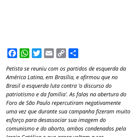
F
W
T
E
C
S
a
h
w
m
o
h
Petista se reuniu com os partidos de esquerda da
c
at
itt
ai
p
ar
América Latina, em Brasília, e afirmou que no
e
s
er
l
y
e
Brasil a esquerda luta contra ‘o discurso do
b
A
Li
patriotismo e da família’. As falas na abertura do
o
p
n
Foro de São Paulo repercutiram negativamente
o
p
k
uma vez que durante sua campanha fizeram muito
k
esforço para desassociar sua imagem do
comunismo e do aborto, ambos condenados pela
Igreja Católica e que agora voltam a ser