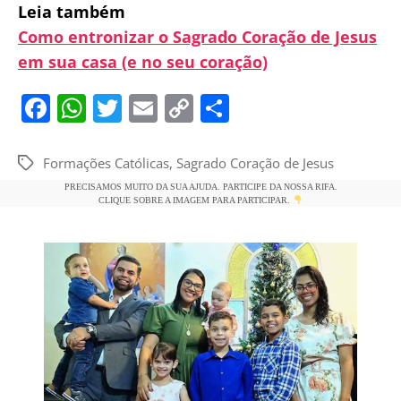
Leia também
Como entronizar o Sagrado Coração de Jesus
em sua casa (e no seu coração)
F
W
T
E
C
S
a
h
w
m
o
h
c
at
itt
ai
p
ar
Formações Católicas
,
Sagrado Coração de Jesus
Tags
e
s
er
l
y
e
PRECISAMOS MUITO DA SUA AJUDA. PARTICIPE DA NOSSA RIFA.
CLIQUE SOBRE A IMAGEM PARA PARTICIPAR.
b
A
Li
o
p
n
o
p
k
k