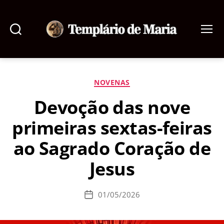
Pesquisar
Menu
Templário
de
Maria
Categorias
NOVENAS
Devoção das nove
primeiras sextas-feiras
ao Sagrado Coração de
Jesus
01/05/2026
Data
de
publicação