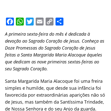
F
W
T
E
C
S
a
h
w
m
o
h
A primeira sexta-feira do mês é dedicada à
c
at
itt
ai
p
ar
devoção ao Sagrado Coração de Jesus. Conheça as
e
s
er
l
y
e
Doze Promessas do Sagrado Coração de Jesus
b
A
Li
feitas a Santa Margarida Maria Alacoque àqueles
o
p
n
que dedicam as nove primeiras sextas-feiras ao
o
p
k
seu Sagrado Coração.
k
Santa Margarida Maria Alacoque foi uma freira
simples e humilde, que desde sua infância foi
favorecida por extraordinárias aparições não só
de Jesus, mas também da Santíssima Trindade,
de Nossa Senhora e do seu Anjo da guarda.