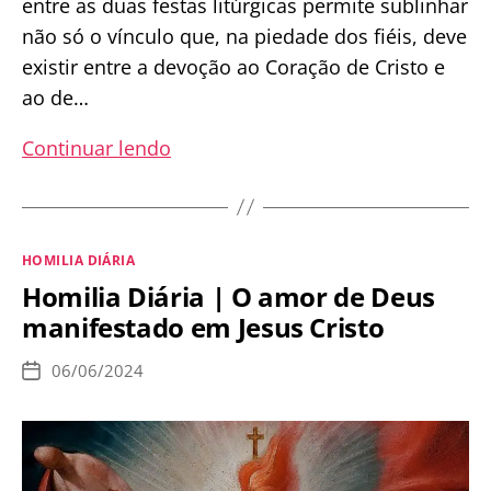
entre as duas festas litúrgicas permite sublinhar
não só o vínculo que, na piedade dos fiéis, deve
existir entre a devoção ao Coração de Cristo e
ao de…
Homilia
Continuar lendo
Diária
|
Um
Categorias
HOMILIA DIÁRIA
coração
Homilia Diária | O amor de Deus
totalmente
manifestado em Jesus Cristo
configurado
ao
06/06/2024
Data
de
de
publicação
Cristo