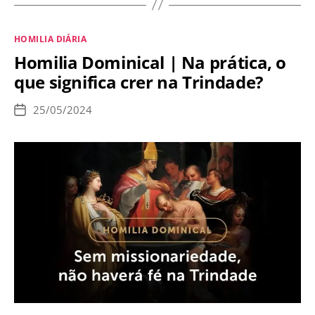
|
Como
Categorias
HOMILIA DIÁRIA
ocorre
Homilia Dominical | Na prática, o
o
que significa crer na Trindade?
progresso
na
25/05/2024
Data
vida
de
publicação
espiritual?