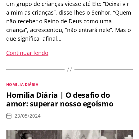
um grupo de crianças viesse até Ele: “Deixai vir
a mim as crianças”, disse-lhes o Senhor. “Quem
não receber o Reino de Deus como uma
criança”, acrescentou, “não entrará nele”. Mas o
que significa, afinal…
Homilia
Continuar lendo
Diária
|
O
Categorias
HOMILIA DIÁRIA
que
Homilia Diária | O desafio do
significa
amor: superar nosso egoísmo
ter
um
23/05/2024
Data
coração
de
publicação
de