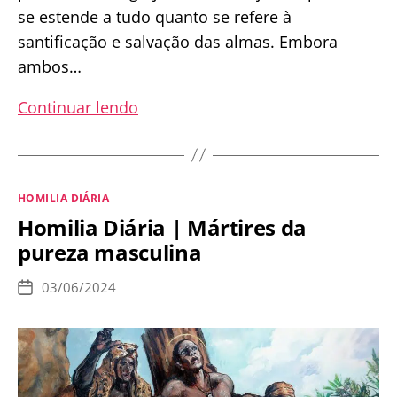
se estende a tudo quanto se refere à
santificação e salvação das almas. Embora
ambos…
Homilia
Continuar lendo
Diária
|
O
Categorias
HOMILIA DIÁRIA
poder
Homilia Diária | Mártires da
que
pureza masculina
torna
a
03/06/2024
Data
Igreja
de
publicação
superior
ao
Estado