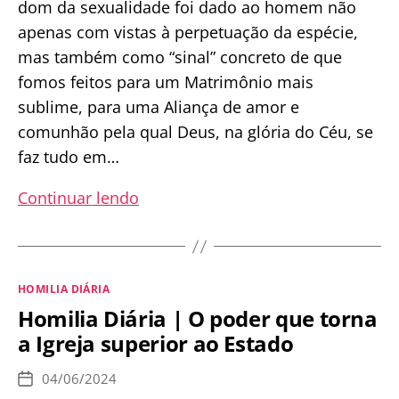
dom da sexualidade foi dado ao homem não
apenas com vistas à perpetuação da espécie,
mas também como “sinal” concreto de que
fomos feitos para um Matrimônio mais
sublime, para uma Aliança de amor e
comunhão pela qual Deus, na glória do Céu, se
faz tudo em…
Homilia
Continuar lendo
Diária
|
Haverá
Categorias
HOMILIA DIÁRIA
matrimônio
Homilia Diária | O poder que torna
no
a Igreja superior ao Estado
Céu?
04/06/2024
Data