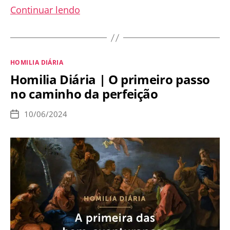
Homilia
Continuar lendo
Diária
|
Um
Categorias
HOMILIA DIÁRIA
evangelizador
Homilia Diária | O primeiro passo
humilde
no caminho da perfeição
e
incansável
10/06/2024
Data
de
publicação