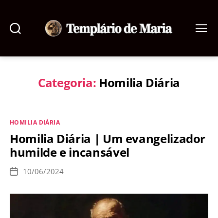
Pesquisar
Menu
Templário
de
Maria
Categoria:
Homilia Diária
Categorias
HOMILIA DIÁRIA
Homilia Diária | Um evangelizador
humilde e incansável
10/06/2024
Data
de
publicação