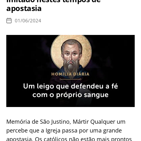
mão
apostasia
seca
e
01/06/2024
Data
a
de
publicação
secura
do
nosso
coração
Memória de São Justino, Mártir Qualquer um
percebe que a Igreja passa por uma grande
apostasia. Os católicos não estão mais prontos