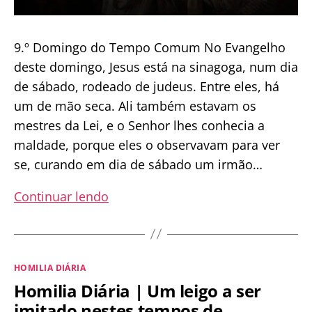
9.º Domingo do Tempo Comum No Evangelho
deste domingo, Jesus está na sinagoga, num dia
de sábado, rodeado de judeus. Entre eles, há
um de mão seca. Ali também estavam os
mestres da Lei, e o Senhor lhes conhecia a
maldade, porque eles o observavam para ver
se, curando em dia de sábado um irmão…
Homilia
Continuar lendo
Dominical
|
A
Categorias
HOMILIA DIÁRIA
cura
Homilia Diária | Um leigo a ser
da
imitado nestes tempos de