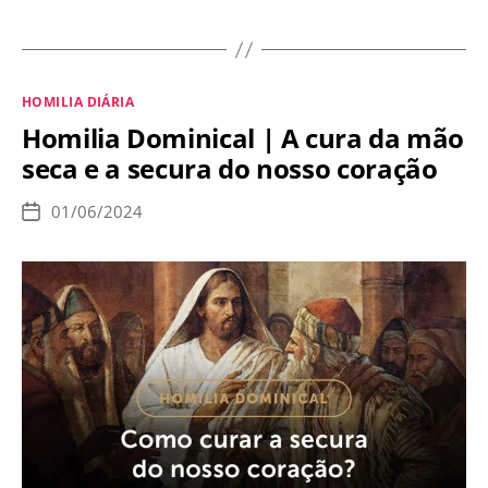
Diária
|
Mártires
Categorias
HOMILIA DIÁRIA
da
Homilia Dominical | A cura da mão
pureza
seca e a secura do nosso coração
masculina
01/06/2024
Data
de
publicação