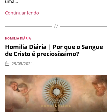
uma…
Homilia
Continuar lendo
Diária
|
A
Categorias
HOMILIA DIÁRIA
mulher
Homilia Diária | Por que o Sangue
de
de Cristo é preciosíssimo?
fé
por
29/05/2024
Data
excelência
de
publicação