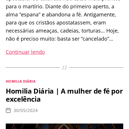
para o martírio. Diante do primeiro aperto, a
alma “espana” e abandona a fé. Antigamente,
para que os cristãos apostatassem, eram
necessárias ameaças, cadeias, torturas… Hoje,
não é preciso muito: basta ser “cancelado”…
Homilia
Continuar lendo
Diária
|
Um
Categorias
HOMILIA DIÁRIA
leigo
Homilia Diária | A mulher de fé por
a
excelência
ser
imitado
30/05/2024
Data
nestes
de
publicação
tempos