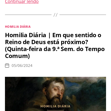
Homilia
Continuar lendo
Diária
|
O
Categorias
HOMILIA DIÁRIA
amor
Homilia Diária | Em que sentido o
de
Reino de Deus está próximo?
Deus
(Quinta-feira da 9.ª Sem. do Tempo
manifestado
Comum)
em
Jesus
05/06/2024
Data
Cristo
de
publicação