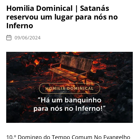
primeiro
Homilia Dominical | Satanás
passo
reservou um lugar para nós no
no
Inferno
caminho
da
09/06/2024
Data
perfeição
de
publicação
10.º Domingo do Tempo Comum No Evangelho