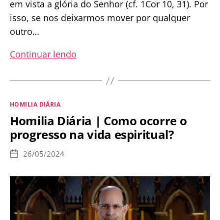
em vista a glória do Senhor (cf. 1Cor 10, 31). Por
isso, se nos deixarmos mover por qualquer
outro…
Homilia
Continuar lendo
Diária
|
A
Categorias
HOMILIA DIÁRIA
necessidade
Homilia Diária | Como ocorre o
de
progresso na vida espiritual?
purificar
nossas
26/05/2024
Data
intenções
de
publicação