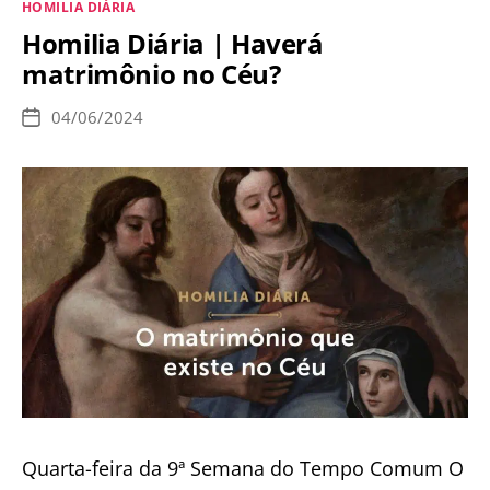
Categorias
HOMILIA DIÁRIA
que
Homilia Diária | Haverá
sentido
matrimônio no Céu?
o
Reino
04/06/2024
Data
de
de
publicação
Deus
está
próximo?
(Quinta-
feira
da
9.ª
Sem.
do
Tempo
Quarta-feira da 9ª Semana do Tempo Comum O
Comum)