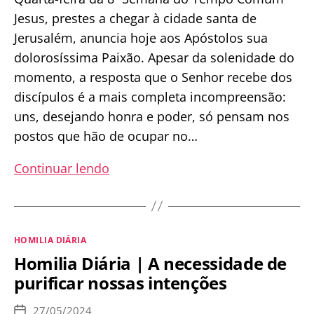
Jesus, prestes a chegar à cidade santa de
Jerusalém, anuncia hoje aos Apóstolos sua
dolorosíssima Paixão. Apesar da solenidade do
momento, a resposta que o Senhor recebe dos
discípulos é a mais completa incompreensão:
uns, desejando honra e poder, só pensam nos
postos que hão de ocupar no…
Homilia
Continuar lendo
Diária
|
As
Categorias
HOMILIA DIÁRIA
distrações
Homilia Diária | A necessidade de
que
purificar nossas intenções
nos
afastam
27/05/2024
Data