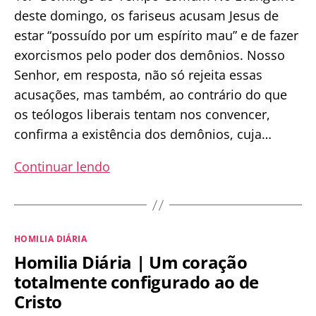
deste domingo, os fariseus acusam Jesus de
estar “possuído por um espírito mau” e de fazer
exorcismos pelo poder dos demônios. Nosso
Senhor, em resposta, não só rejeita essas
acusações, mas também, ao contrário do que
os teólogos liberais tentam nos convencer,
confirma a existência dos demônios, cuja…
Homilia
Continuar lendo
Dominical
|
Satanás
Categorias
HOMILIA DIÁRIA
reservou
Homilia Diária | Um coração
um
totalmente configurado ao de
lugar
Cristo
para