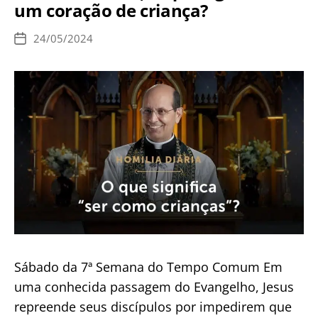
um coração de criança?
que
significa
24/05/2024
Data
crer
de
publicação
na
Trindade?
Sábado da 7ª Semana do Tempo Comum Em
uma conhecida passagem do Evangelho, Jesus
repreende seus discípulos por impedirem que