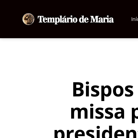
Iní
Templário
de
Maria
Bispos
missa 
presiden