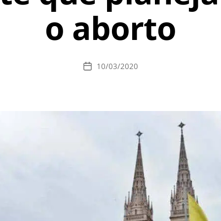
o aborto
10/03/2020
Data
de
publicação