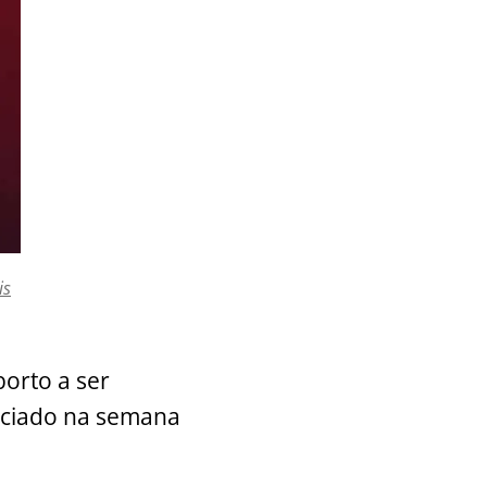
is
borto a ser
nciado na semana