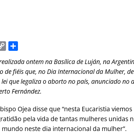
C
S
m
o
h
realizada ontem na Basílica de Luján, na Argenti
i
p
ar
 de fiéis que, no Dia Internacional da Mulher, d
y
e
 lei que legaliza o aborto no país, anunciado no 
Li
berto Fernández.
n
k
bispo Ojea disse que “nesta Eucaristia viemos
ratidão pela vida de tantas mulheres unidas 
 mundo neste dia internacional da mulher”.