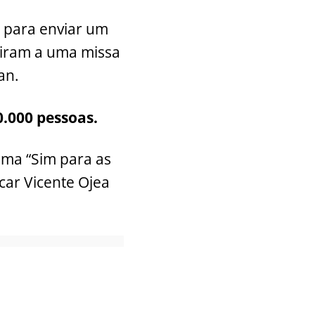
a para enviar um
stiram a uma missa
an.
.000 pessoas.
ema “Sim para as
scar Vicente Ojea