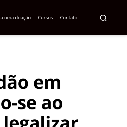
ça uma doação
Cursos
Contato
Pesquisar
idão em
o-se ao
legalizar