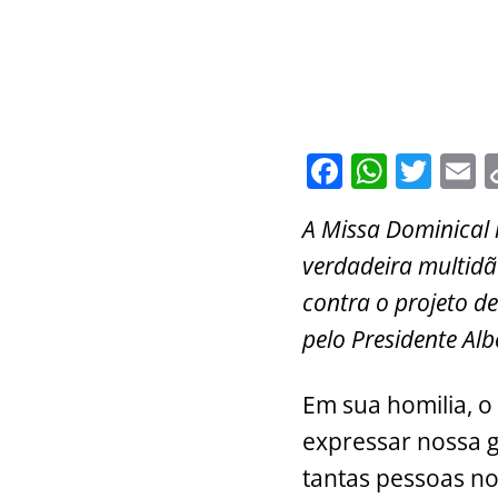
F
W
T
E
a
h
w
A Missa Dominical 
c
at
itt
a
verdadeira multidão
e
s
er
l
contra o projeto de
b
A
pelo Presidente Al
o
p
o
p
Em sua homilia, o 
k
expressar nossa g
tantas pessoas no