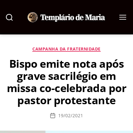
Pesquisar
Menu
Templário
de
Maria
Categorias
CAMPANHA DA FRATERNIDADE
Bispo emite nota após
grave sacrilégio em
missa co-celebrada por
pastor protestante
19/02/2021
Data
de
publicação