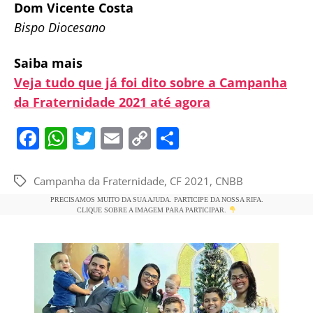
Dom Vicente Costa
Bispo Diocesano
Saiba mais
Veja tudo que já foi dito sobre a Campanha
da Fraternidade 2021 até agora
F
W
T
E
C
S
a
h
w
m
o
h
c
at
itt
ai
p
ar
Campanha da Fraternidade
,
CF 2021
,
CNBB
Tags
e
s
er
l
y
e
PRECISAMOS MUITO DA SUA AJUDA. PARTICIPE DA NOSSA RIFA.
CLIQUE SOBRE A IMAGEM PARA PARTICIPAR.
b
A
Li
o
p
n
o
p
k
k