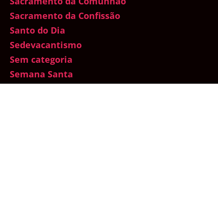
Sacramento da Comunhão
Sacramento da Confissão
Santo do Dia
Sedevacantismo
Sem categoria
Semana Santa
Sexualidade
Sínodo da Amazônia
Testemunhos
Total Consagração a Nossa Senhora
Traditionis Custodes
Um mês com Maria
Vaticano
Vida de Oração
Vida dos Santos