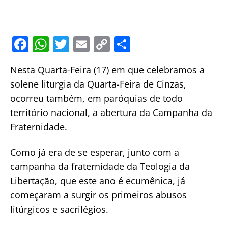
F
W
T
E
C
S
a
h
w
m
o
h
Nesta Quarta-Feira (17) em que celebramos a
c
at
itt
ai
p
ar
solene liturgia da Quarta-Feira de Cinzas,
e
s
er
l
y
e
ocorreu também, em paróquias de todo
b
A
Li
território nacional, a abertura da Campanha da
o
p
n
Fraternidade.
o
p
k
Como já era de se esperar, junto com a
k
campanha da fraternidade da Teologia da
Libertação, que este ano é ecumênica, já
começaram a surgir os primeiros abusos
litúrgicos e sacrilégios.