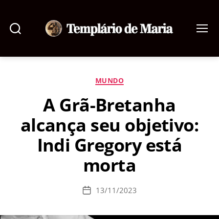
Pesquisar
Menu
Templário
de
Maria
Categorias
MUNDO
A Grã-Bretanha
alcança seu objetivo:
Indi Gregory está
morta
13/11/2023
Data
de
publicação